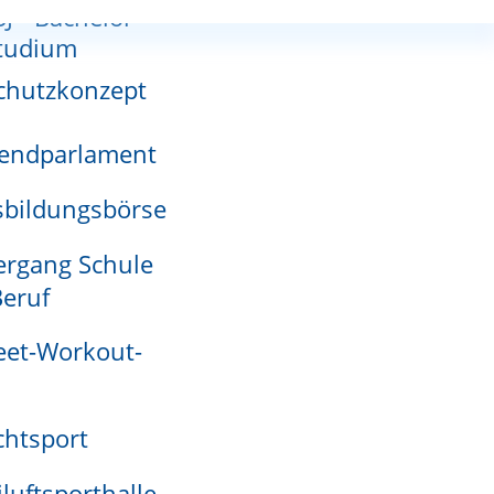
SJ - Bachelor-
nnutzungsplan
tudium
chutzkonzept
endparlament
adensmelder
bildungsbörse
rgang Schule
eruf
eet-Workout-
rte gelangen Sie zu unserem ausführlichen Stadtplan.
htsport
iluftsporthalle