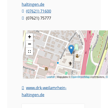
haltingen.de
(0
76
21) 7
16
00
(0
76
21) 7
57
77
+
−
Leaflet
| Map data ©
OpenStreetMap
contributors,
C
www.drk-weilamrhein-
haltingen.de