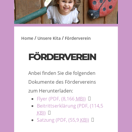
/
/
Home
Unsere Kita
Förderverein
FÖRDERVEREIN
Anbei finden Sie die folgenden
Dokumente des Fördervereins
zum Herunterladen:
Flyer
(PDF, (8,166
MB
))
Beitrittserklärung
(PDF, (114,5
KB
))
Satzung
(PDF, (55,9
KB
))