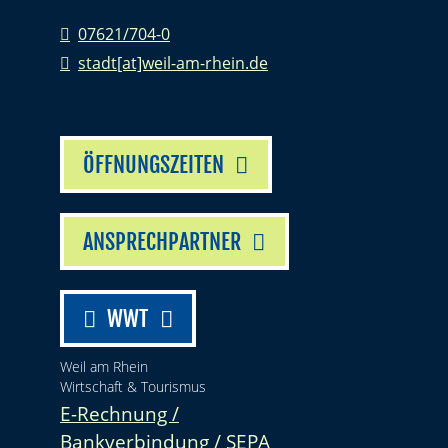
07621/704-0
stadt[at]weil-am-rhein.de
ÖFFNUNGSZEITEN
ANSPRECHPARTNER
WWT
Weil am Rhein
Wirtschaft & Tourismus
E-Rechnung /
Bankverbindung / SEPA