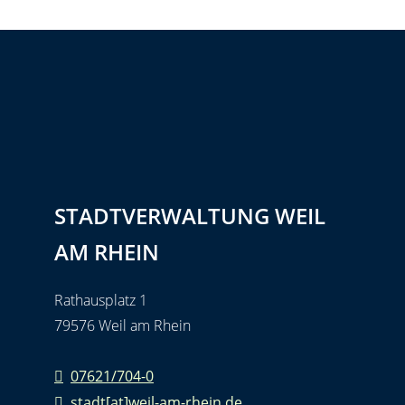
STADTVERWALTUNG WEIL
AM RHEIN
Rathausplatz 1
79576 Weil am Rhein
07621/704-0
stadt[at]weil-am-rhein.de