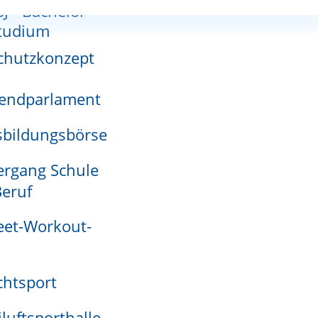
SJ - Bachelor-
Michaela Rimkus
nnutzungsplan
tudium
chutzkonzept
endparlament
adensmelder
bildungsbörse
rgang Schule
eruf
eet-Workout-
htsport
iluftsporthalle