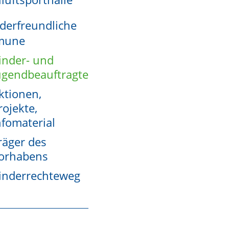
derfreundliche
mune
inder- und
ugendbeauftragte
ktionen,
rojekte,
nfomaterial
räger des
orhabens
inderrechteweg
rte gelangen Sie zu unserem ausführlichen Stadtplan.