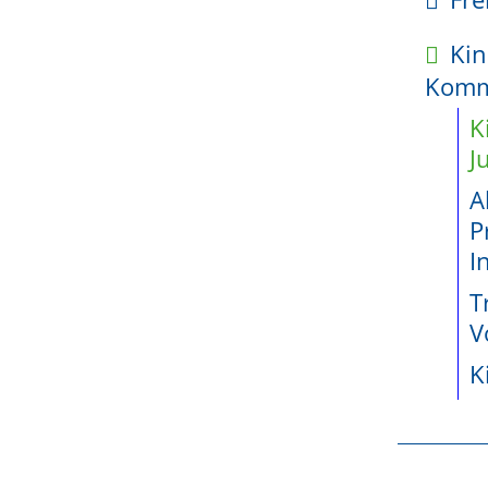
kte
nformationssystem
Kin
enetz
Kom
ossene
K
jekte seit
J
A
P
wicklung
I
teiligung
T
e
V
K
Durch einen Klick auf die Ka
r