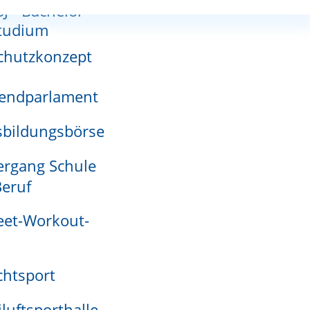
SJ - Bachelor-
nnutzungsplan
tudium
chutzkonzept
endparlament
adensmelder
bildungsbörse
rgang Schule
eruf
eet-Workout-
htsport
rte gelangen Sie zu unserem ausführlichen Stadtplan.
iluftsporthalle