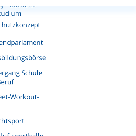
SJ - Bachelor-
nnutzungsplan
tudium
chutzkonzept
endparlament
adensmelder
bildungsbörse
rgang Schule
eruf
eet-Workout-
htsport
iluftsporthalle