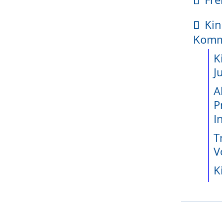
nformationssystem
kte
Kin
enetz
Kom
ossene
K
jekte seit
J
A
P
wicklung
I
teiligung
T
e
V
Durch einen Klick auf die Ka
K
r