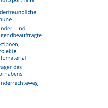
derfreundliche
mune
inder- und
ugendbeauftragte
ktionen,
rojekte,
nfomaterial
räger des
orhabens
rte gelangen Sie zu unserem ausführlichen Stadtplan.
inderrechteweg