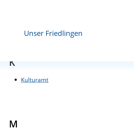
I
Integration, Flüchtlinge und Migration (Sta
Unser Friedlingen
K
Kulturamt
M