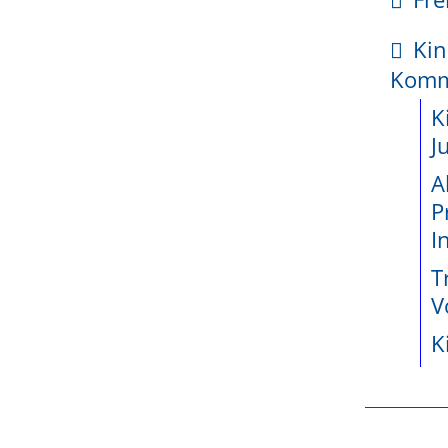
kte
Kin
enetz
Kom
ossene
K
jekte seit
J
A
P
wicklung
I
teiligung
T
e
V
K
r