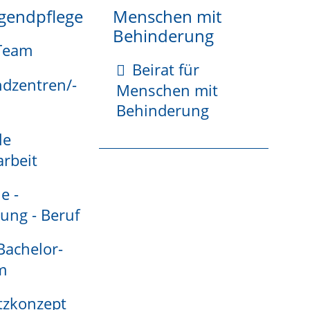
ugendpflege
Menschen mit
Behinderung
Team
Beirat für
ndzentren/-
Menschen mit
ZURÜCK NACH OBEN
Behinderung
le
rbeit
e -
ung - Beruf
 Bachelor-
ZURÜCK NACH OBEN
m
tzkonzept