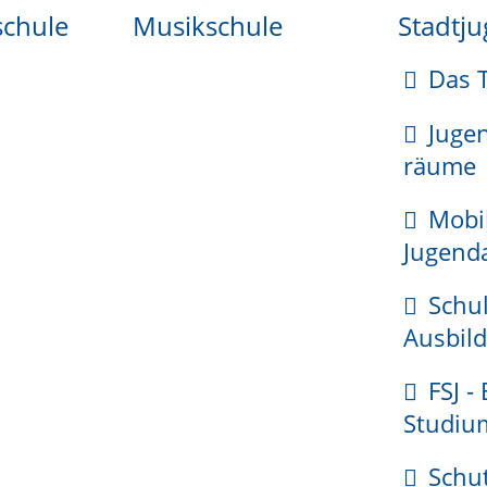
schule
Musikschule
Stadtj
Das 
Juge
räume
Mobi
Jugenda
Schul
Ausbild
FSJ -
Studiu
Schu