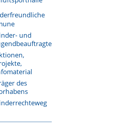
derfreundliche
mune
inder- und
ZURÜCK NACH OBEN
ugendbeauftragte
ktionen,
rojekte,
nfomaterial
räger des
orhabens
ZURÜCK NACH OBEN
inderrechteweg