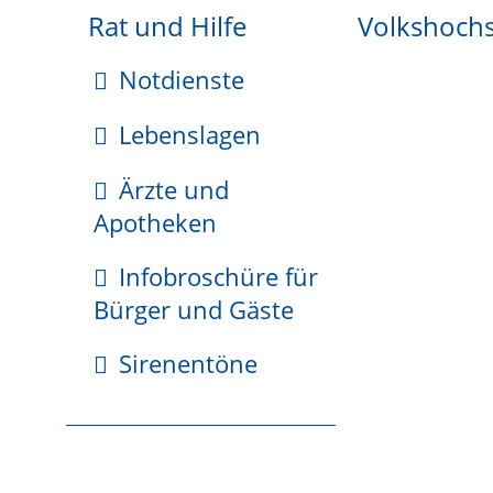
Gemeinsamer Gutachterausschuss
Rat und Hilfe
Volkshoch
Grundbucheinsichtsstelle
Grundstücksabteilung
Notdienste
Lebenslagen
Ärzte und
Apotheken
H
Infobroschüre für
Hauptamt
Bürger und Gäste
Haushaltsabteilung
Sirenentöne