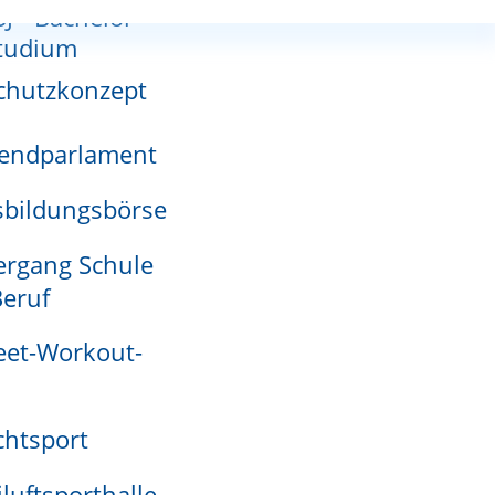
SJ - Bachelor-
nnutzungsplan
tudium
chutzkonzept
endparlament
adensmelder
bildungsbörse
ZURÜCK NACH OBEN
rgang Schule
eruf
eet-Workout-
htsport
iluftsporthalle