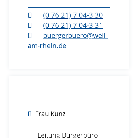
(0
76
21) 7
04-3
30
(0
76
21) 7
04-3
31
buergerbuero@weil-
am-rhein.de
Frau
Kunz
Leitung Bürgerbüro