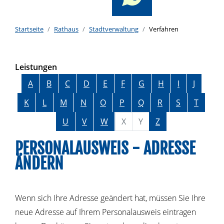
Startseite
Rathaus
Stadtverwaltung
Verfahren
Leistungen
Alphabetisches Register überspringen
A
B
C
D
E
F
G
H
I
J
K
L
M
N
O
P
Q
R
S
T
U
V
W
X
Y
Z
PERSONALAUSWEIS - ADRESSE
ÄNDERN
Wenn sich Ihre Adresse geändert hat,
müssen Sie Ihre
neue Adresse auf Ihrem Personalausweis eintragen