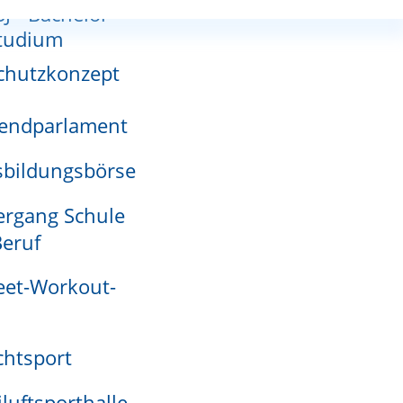
SJ - Bachelor-
nnutzungsplan
tudium
chutzkonzept
endparlament
adensmelder
bildungsbörse
rgang Schule
ion beantragen
eruf
eet-Workout-
htsport
iluftsporthalle