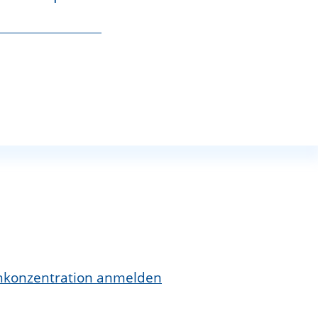
eren Fällen, sowie der Art der Arbeit und
nd Gemischen nach ChemVerbotsV sowie
onkonzentration anmelden