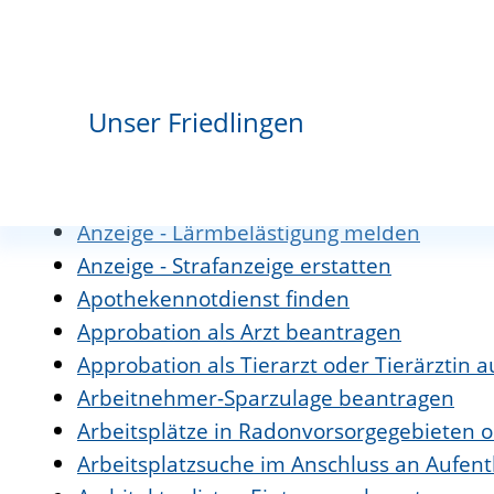
Antrag auf Ausnahme vom Verbot der Mehr
dem Arbeitstempo
Antrag auf Erlaubnis oder Anzeige der A
Änderungsanzeigen bei Wechsel der sach
Unser Friedlingen
Antrag auf Weiterbewilligung von Bürgerge
Antrag auf Zulassung zur Kündigung nach
Antrag zur Genehmigung von Tierversuc
Anzeige - Lärmbelästigung melden
Anzeige - Strafanzeige erstatten
Apothekennotdienst finden
Approbation als Arzt beantragen
Approbation als Tierarzt oder Tierärztin 
Arbeitnehmer-Sparzulage beantragen
Arbeitsplätze in Radonvorsorgegebieten 
Arbeitsplatzsuche im Anschluss an Aufen