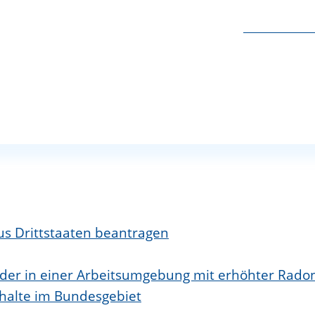
arbeit und vom Verbot der Nachtarbeit in besond
bgabe/Bereitstellung von gefährlichen Stoffen u
kundigen Person
ld stellen
 Mutterschutzgesetz
hen
aus Drittstaaten beantragen
oder in einer Arbeitsumgebung mit erhöhter Rad
thalte im Bundesgebiet