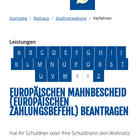
Startseite
Rathaus
Stadtverwaltung
Verfahren
Leistungen
Alphabetisches Register überspringen
A
B
C
D
E
F
G
H
I
J
K
L
M
N
O
P
Q
R
S
T
U
V
W
X
Y
Z
EUROPÄISCHEN MAHNBESCHEID
(EUROPÄISCHEN
ZAHLUNGSBEFEHL) BEANTRAGEN
Hat Ihr Schuldner oder Ihre Schuldnerin den Wohnsitz