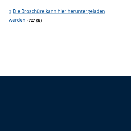
Die Broschüre kann hier heruntergeladen
werden.
(727
KB
)