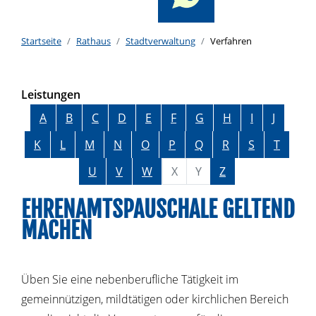
Startseite
Rathaus
Stadtverwaltung
Verfahren
Leistungen
Alphabetisches Register überspringen
A
B
C
D
E
F
G
H
I
J
K
L
M
N
O
P
Q
R
S
T
U
V
W
X
Y
Z
EHRENAMTSPAUSCHALE GELTEND
MACHEN
Üben Sie eine nebenberufliche Tätigkeit im
gemeinnützigen, mildtätigen oder kirchlichen Bereich