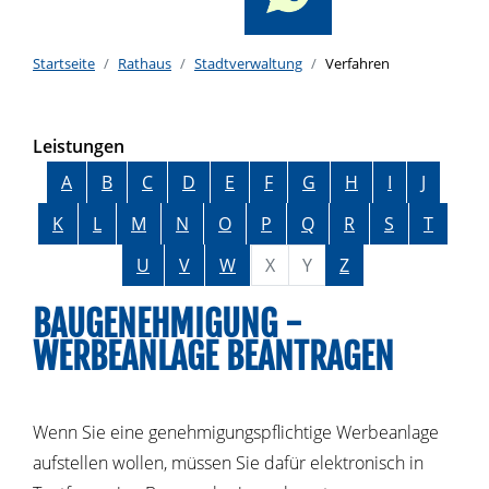
Startseite
Rathaus
Stadtverwaltung
Verfahren
Leistungen
Alphabetisches Register überspringen
A
B
C
D
E
F
G
H
I
J
K
L
M
N
O
P
Q
R
S
T
U
V
W
X
Y
Z
BAUGENEHMIGUNG -
WERBEANLAGE BEANTRAGEN
Wenn Sie eine genehmigungspflichtige Werbeanlage
aufstellen wollen, müssen Sie dafür elektronisch in