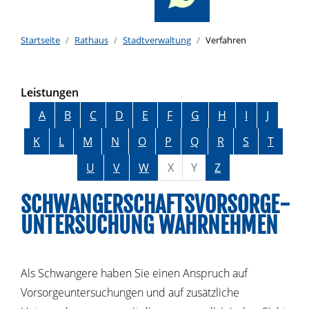
Startseite
Rathaus
Stadtverwaltung
Verfahren
Leistungen
Alphabetisches Register überspringen
A
B
C
D
E
F
G
H
I
J
K
L
M
N
O
P
Q
R
S
T
U
V
W
X
Y
Z
SCHWANGERSCHAFTSVORSORGE-
UNTERSUCHUNG WAHRNEHMEN
Als Schwangere haben Sie einen Anspruch auf
Vorsorgeuntersuchungen und auf zusätzliche