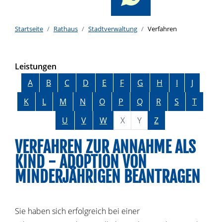
Startseite
Rathaus
Stadtverwaltung
Verfahren
Leistungen
Alphabetisches Register überspringen
A
B
C
D
E
F
G
H
I
J
K
L
M
N
O
P
Q
R
S
T
U
V
W
X
Y
Z
VERFAHREN ZUR ANNAHME ALS
KIND - ADOPTION VON
MINDERJÄHRIGEN BEANTRAGEN
Sie haben sich erfolgreich bei einer