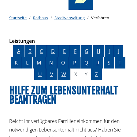
Startseite
Rathaus
Stadtverwaltung
Verfahren
Leistungen
Alphabetisches Register überspringen
A
B
C
D
E
F
G
H
I
J
K
L
M
N
O
P
Q
R
S
T
U
V
W
X
Y
Z
HILFE ZUM LEBENSUNTERHALT
BEANTRAGEN
Reicht Ihr verfügbares Familieneinkommen für den
notwendigen Lebensunterhalt nicht aus? Haben Sie