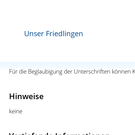
bei durch Beschluss der Mitgliederversammlu
bei von den gesetzlichen Regelungen abweich
Unser Friedlingen
Kosten
Keine, wenn der Verein gemeinnützigen oder mild
Für die Beglaubigung der Unterschriften können K
Hinweise
keine