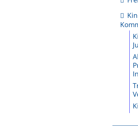
kte
Kin
enetz
Kom
ossene
K
jekte seit
J
A
P
wicklung
tand in vertretungsberechtigter Zahl angemeldet. Es 
I
Vertretung des Vereins berechtigt ist. Kann der Verei
teiligung
T
den, so gilt dies auch für die Anmeldung zum Vereins
e
V
lösung anmelden, müssen öffentlich beglaubigt sein. Un
K
n
indeverwaltung, die für diese Funktion besonders bes
r
aben erledigt. Sie darf die Unterschriften öffentlich b