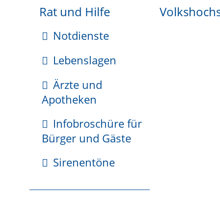
Rat und Hilfe
Volkshoch
Notdienste
Verfahrensablauf
Lebenslagen
Sie müssen die Auflösung des Vereins beim Registe
Ärzte und
Apotheken
Fristen
Infobroschüre für
keine
Bürger und Gäste
Sirenentöne
Erforderliche Unterlagen
Antrag auf Eintragung der Auflösung im Verei
Kopie des Auflösungsbeschlusses