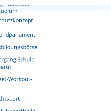
SJ - Bachelor-
riert.
nnutzungsplan
tudium
chutzkonzept
egistersachen“ auswählen und die Örtlichkeit oder
endparlament
adensmelder
bildungsbörse
rgang Schule
eruf
eet-Workout-
htsport
iluftsporthalle