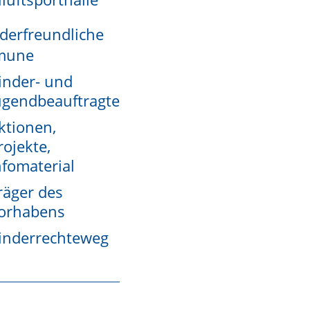
derfreundliche
mune
inder- und
ugendbeauftragte
ktionen,
rojekte,
reicht ein Vorstandsmitglied aus, wenn dieses
nfomaterial
n nur durch mehrere oder gar alle
räger des
register.
orhabens
terschriften öffentlich beglaubigen darf
inderrechteweg
tellt wurde oder bei einer Gemeinde, die eine
eglaubigen.