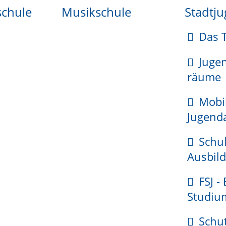
schule
Musikschule
Stadtj
Das 
Juge
rgericht anmelden. Sie können das in öffentlich begla
räume
Mobi
Jugenda
Schul
Ausbild
FSJ -
Studiu
nsregister in öffentlich beglaubigter Form (sogenann
Schu