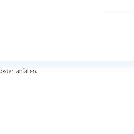
ng bestellten Liquidatoren: Kopie des Bestellungsbes
ender Vertretungsmacht der Liquidatoren: Kopie der 
tätigen Zwecken dient und Sie dies durch eine Besc
osten anfallen.