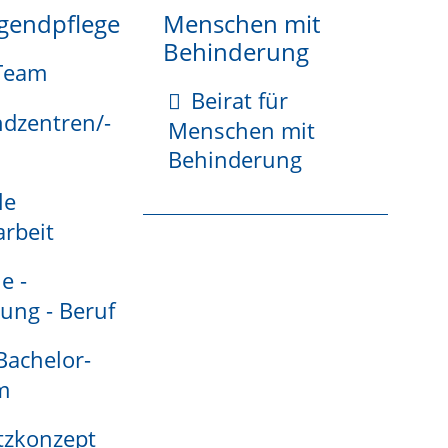
ugendpflege
Menschen mit
Behinderung
Team
Beirat für
ndzentren/-
ubigter Form schriftlich oder elektronisch tun.
Menschen mit
Behinderung
le
rbeit
e -
ung - Beruf
 Bachelor-
m
te Anmeldung zum Vereinsregister)
tzkonzept