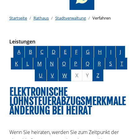
Startseite
Rathaus
Stadtverwaltung
Verfahren
Leistungen
Alphabetisches Register überspringen
A
B
C
D
E
F
G
H
I
J
K
L
M
N
O
P
Q
R
S
T
U
V
W
X
Y
Z
ELEKTRONISCHE
LOHNSTEUERABZUGSMERKMALE
ÄNDERUNG BEI HEIRAT
Wenn Sie heiraten, werden Sie zum Zeitpunkt der