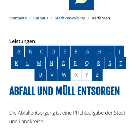
Startseite
Rathaus
Stadtverwaltung
Verfahren
Leistungen
Alphabetisches Register überspringen
A
B
C
D
E
F
G
H
I
J
K
L
M
N
O
P
Q
R
S
T
U
V
W
X
Y
Z
ABFALL UND MÜLL ENTSORGEN
Die Abfallentsorgung ist eine Pflichtaufgabe der Stadt-
und Landkreise.