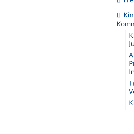
Stückländereien)
kte
Kin
enetz
Kom
ossene
K
das zuständige Finanzamt aufgrund der Reform der G
jekte seit
J
nen zur Reform der Grundsteuer finden Sie unten im
A
P
wicklung
I
den im Landesgrundsteuergesetz festgeschriebenen St
teiligung
T
e
V
K
,55 Promille
sszahl für Grundstücke wird ermäßigt, wenn bestimmt
r
)