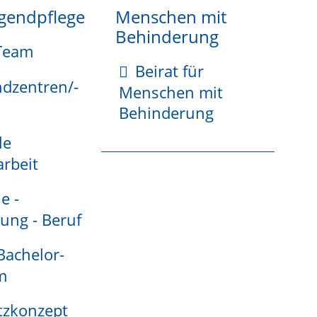
ugendpflege
Menschen mit
Behinderung
Team
Gemeinde mit einem sogenannten Hebesatz
Beirat für
ndzentren/-
nkern.
Menschen mit
Behinderung
le
rbeit
e -
ung - Beruf
 Bachelor-
m
tes gebunden.
tzkonzept