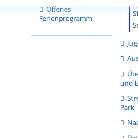
he
gerzone
zum
F
Offenes
cherche
Fläche
S
Ferienprogramm
planung
S
tionsplan
Jug
kehr
s
Gemeinsamer-
Sch
recht an einem Grundstück.
Gutachterausschuss
Aus
gsgebiete
Übe
ungsgebiet
und B
te Friedlingen
ungsgebiet
Str
te Haltingen
Park
ungsgebiet
Nac
dien
Fre