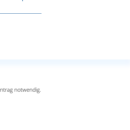
en zu zahlen:
Antrag notwendig.