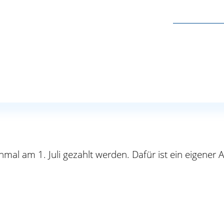
 festgesetzt und ist in vier Raten zu folgenden Termin
mal am 1. Juli gezahlt werden. Dafür ist ein eigener 