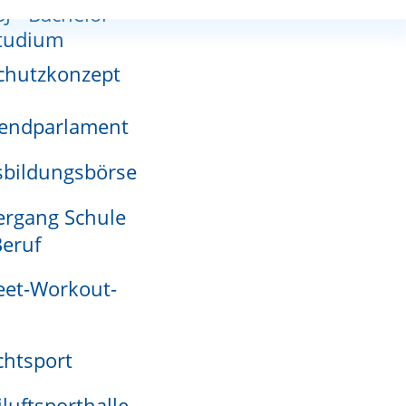
SJ - Bachelor-
nnutzungsplan
tudium
chutzkonzept
endparlament
adensmelder
bildungsbörse
rgang Schule
eruf
eet-Workout-
htsport
iluftsporthalle