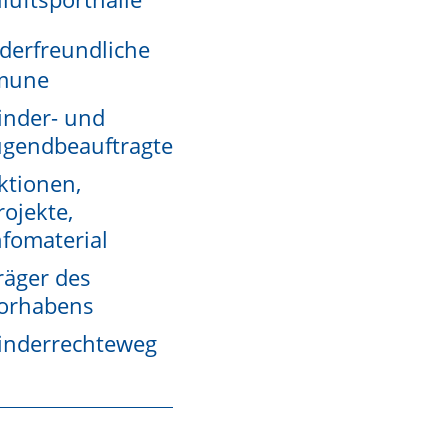
derfreundliche
mune
inder- und
rundsteuer zuerst den Grundsteuerwert nach
ugendbeauftragte
 Bereich "Hinweise".
ktionen,
rojekte,
nfomaterial
euermesszahlen multipliziert.
räger des
orhabens
inderrechteweg
e Voraussetzungen vorliegen (zum Beispiel