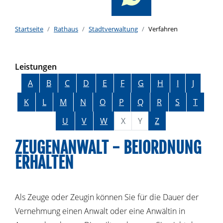
Startseite
Rathaus
Stadtverwaltung
Verfahren
Leistungen
Alphabetisches Register überspringen
A
B
C
D
E
F
G
H
I
J
K
L
M
N
O
P
Q
R
S
T
U
V
W
X
Y
Z
ZEUGENANWALT - BEIORDNUNG
ERHALTEN
Als Zeuge oder Zeugin können Sie für die Dauer der
Vernehmung einen Anwalt oder eine Anwältin in