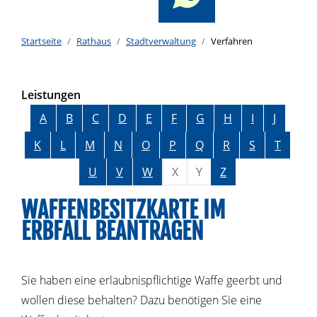
Startseite
Rathaus
Stadtverwaltung
Verfahren
Leistungen
Alphabetisches Register überspringen
A
B
C
D
E
F
G
H
I
J
K
L
M
N
O
P
Q
R
S
T
U
V
W
X
Y
Z
WAFFENBESITZKARTE IM
ERBFALL BEANTRAGEN
Sie haben eine erlaubnispflichtige Waffe geerbt und
wollen diese behalten? Dazu benötigen Sie eine