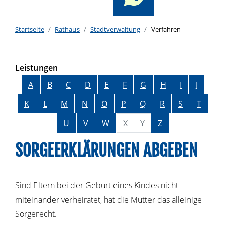
Startseite
Rathaus
Stadtverwaltung
Verfahren
Leistungen
Alphabetisches Register überspringen
A
B
C
D
E
F
G
H
I
J
K
L
M
N
O
P
Q
R
S
T
U
V
W
X
Y
Z
SORGEERKLÄRUNGEN ABGEBEN
Sind Eltern bei der Geburt eines Kindes nicht
miteinander verheiratet, hat die Mutter das alleinige
Sorgerecht.