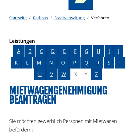
Startseite
Rathaus
Stadtverwaltung
Verfahren
Leistungen
Alphabetisches Register überspringen
A
B
C
D
E
F
G
H
I
J
K
L
M
N
O
P
Q
R
S
T
U
V
W
X
Y
Z
MIETWAGENGENEHMIGUNG
BEANTRAGEN
Sie möchten gewerblich Personen mit Mietwagen
befördern?