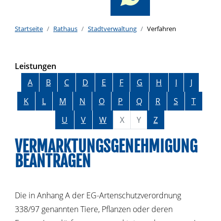
Startseite
Rathaus
Stadtverwaltung
Verfahren
Leistungen
Alphabetisches Register überspringen
A
B
C
D
E
F
G
H
I
J
K
L
M
N
O
P
Q
R
S
T
U
V
W
X
Y
Z
VERMARKTUNGSGENEHMIGUNG
BEANTRAGEN
Die in Anhang A der EG-Artenschutzverordnung
338/97 genannten Tiere, Pflanzen oder deren