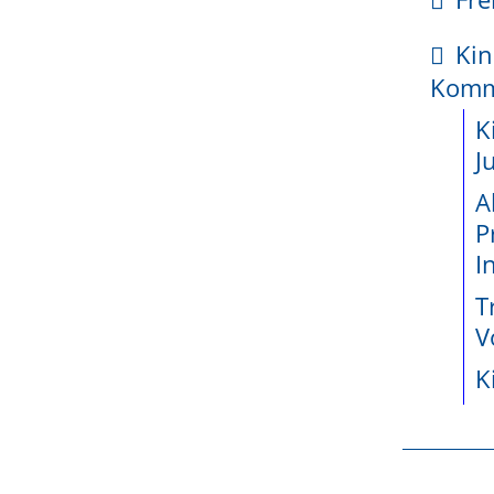
kte
Kin
enetz
Kom
ossene
K
jekte seit
J
au (Abteilung 9) im Regierungspräsidium Freiburg
A
P
 Freiburg]
wicklung
I
teiligung
T
e
V
K
r