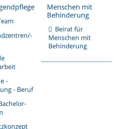
ugendpflege
Menschen mit
Behinderung
Team
Beirat für
Verhalten) und Unabhängigkeit.
ndzentren/-
Menschen mit
Behinderung
le
rbeit
e -
ung - Beruf
n handschriftlich unterschreiben oder mit einer
 Bachelor-
m
tzkonzept