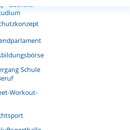
SJ - Bachelor-
nnutzungsplan
tudium
hdruckleitungen öffentlich anerkannt? Dann gilt
chutzkonzept
endparlament
adensmelder
behalten. Auskunft darüber erhalten Sie bei der
bildungsbörse
rgang Schule
eruf
eet-Workout-
htsport
iluftsporthalle