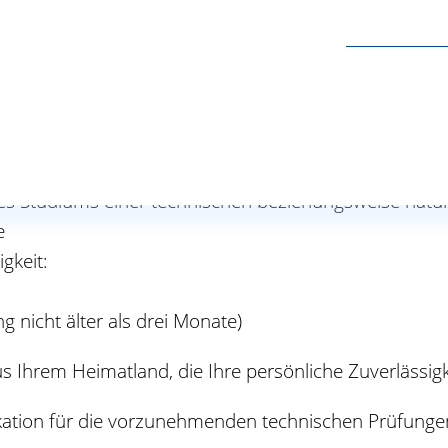
es Studiums einer technischen beziehungsweise natur
e
gkeit:
ng nicht älter als drei Monate)
 Ihrem Heimatland, die Ihre persönliche Zuverlässig
ikation für die vorzunehmenden technischen Prüfunge