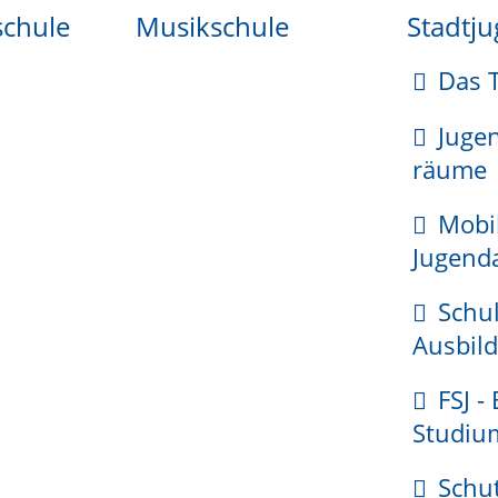
schule
Musikschule
Stadtj
Das 
erlässigkeit (persönliche Eigenschaften, Fähigkeiten, 
Juge
räume
 der Technik weiterbilden und
Mobi
ch teilnehmen.
Jugenda
Schul
Ausbild
 bei der zuständigen Stelle einreichen. Sie müssen ih
FSJ -
Studiu
Schu