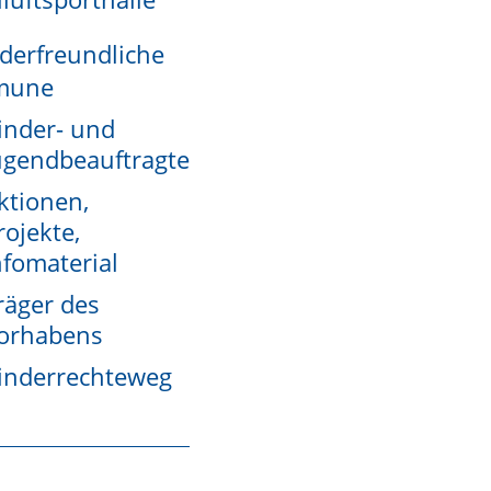
derfreundliche
mune
inder- und
ugendbeauftragte
ktionen,
rojekte,
nfomaterial
räger des
orhabens
inderrechteweg