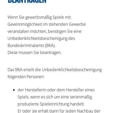
Wenn Sie gewerbsmäßig Spiele mit
Gewinnmöglichkeit im stehenden Gewerbe
veranstalten möchten, benötigen Sie eine
Unbedenklichkeitsbescheinigung des
Bundeskriminalamts (BKA).
Diese müssen Sie beantragen.
Das BKA erteilt die Unbedenklichkeitsbescheinigung
folgenden Personen:
der Herstellerin oder dem Hersteller eines
Spiels, wenn es sich um eine serienmäßig
produzierte Spieleinrichtung handelt.
Er oder sie erhält dann für jeden Nachbau der