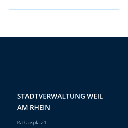
STADTVERWALTUNG WEIL
AM RHEIN
Rathausplatz 1