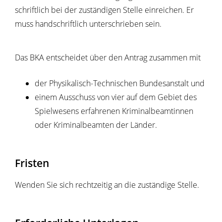
schriftlich bei der zuständigen Stelle einreichen. Er
muss handschriftlich unterschrieben sein.
Das BKA entscheidet über den Antrag zusammen mit
der Physikalisch-Technischen Bundesanstalt und
einem Ausschuss von vier auf dem Gebiet des
Spielwesens erfahrenen Kriminalbeamtinnen
oder Kriminalbeamten der Länder.
Fristen
Wenden Sie sich rechtzeitig an die zuständige Stelle.