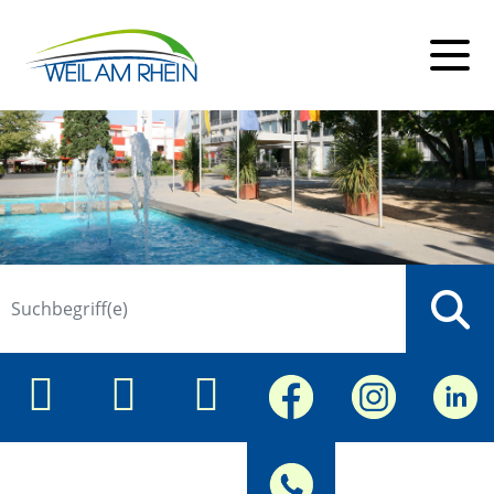
Suche