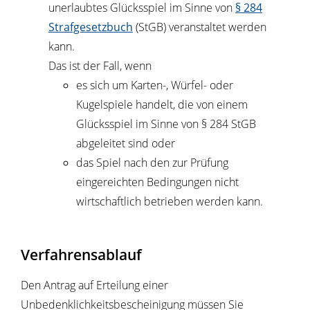
unerlaubtes Glücksspiel im Sinne von
§ 284
Strafgesetzbuch
(StGB) veranstaltet werden
kann.
Das ist der Fall, wenn
es sich um Karten-, Würfel- oder
Kugelspiele handelt, die von einem
Glücksspiel im Sinne von § 284 StGB
abgeleitet sind oder
das Spiel nach den zur Prüfung
eingereichten Bedingungen nicht
wirtschaftlich betrieben werden kann.
Verfahrensablauf
Den Antrag auf Erteilung einer
Unbedenklichkeitsbescheinigung müssen Sie