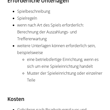
Erforderliche Unterlagen
Spielbeschreibung
Spielregeln
wenn nach Art des Spiels erforderlich:
Berechnung der Auszahlungs- und
Treffererwartung
weitere Unterlagen können erforderlich sein,
beispielsweise
eine betriebsfertige Einrichtung, wenn es
sich um eine Spieleinrichtung handelt
Muster der Spieleinrichtung oder einzelner
Teile
Kosten
Gebühren nach Bearbeitungsdauer und