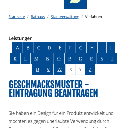
Startseite
Rathaus
Stadtverwaltung
Verfahren
Leistungen
Alphabetisches Register überspringen
A
B
C
D
E
F
G
H
I
J
K
L
M
N
O
P
Q
R
S
T
U
V
W
X
Y
Z
GESCHMACKSMUSTER -
EINTRAGUNG BEANTRAGEN
Sie haben ein Design für ein Produkt entwickelt und
möchten es gegen unerlaubte Verwendung durch