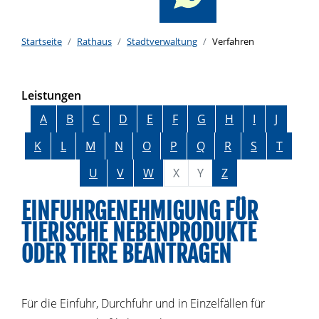
Startseite
Rathaus
Stadtverwaltung
Verfahren
Leistungen
Alphabetisches Register überspringen
A
B
C
D
E
F
G
H
I
J
K
L
M
N
O
P
Q
R
S
T
U
V
W
X
Y
Z
EINFUHRGENEHMIGUNG FÜR
TIERISCHE NEBENPRODUKTE
ODER TIERE BEANTRAGEN
Für die Einfuhr, Durchfuhr und in Einzelfällen für