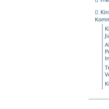
kte
Kin
enetz
Kom
ossene
K
jekte seit
J
A
P
wicklung
I
teiligung
T
e
V
K
r