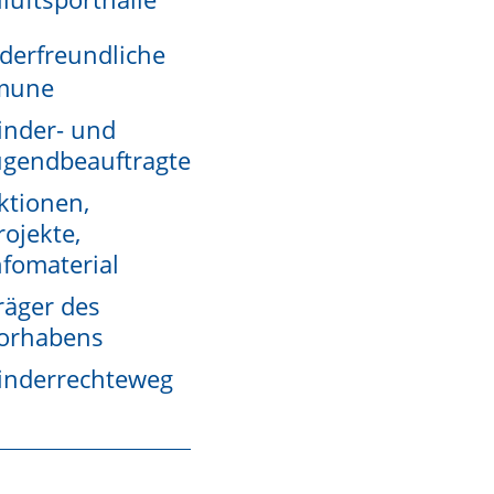
derfreundliche
mune
inder- und
ugendbeauftragte
ktionen,
rojekte,
nfomaterial
räger des
orhabens
inderrechteweg