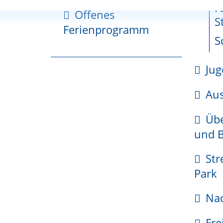
he
gerzone
zum
F
Offenes
cherche
Fläche
S
Ferienprogramm
planung
S
tionsplan
Jug
kehr
s
Gemeinsamer-
Sch
Gutachterausschuss
Aus
gsgebiete
Übe
ungsgebiet
und B
te Friedlingen
ungsgebiet
Str
te Haltingen
Park
ungsgebiet
Nac
dien
Fre