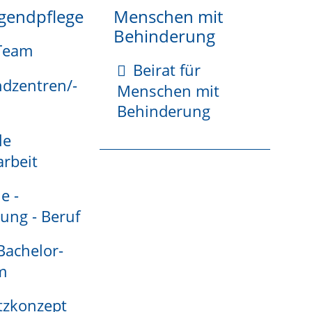
ugendpflege
Menschen mit
Behinderung
Team
Beirat für
ndzentren/-
Menschen mit
Behinderung
le
rbeit
e -
ung - Beruf
 Bachelor-
m
tzkonzept