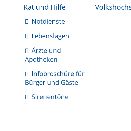
STADTVERWALTUNG WEIL
Rat und Hilfe
Volkshoch
E-Rechnun
Rathausplatz 1
Notdienste
SEPA
79576 Weil am Rhein
Lebenslagen
GIS - Geoi
07621/704-0
Ärzte und
stadt[at]weil-am-rhein.de
Apotheken
Infobroschüre für
ÖFFNUNGSZEITEN
Bürger und Gäste
Sirenentöne
ANSPRECHPARTNER
Weil am Rhein
WWT
Wirtschaft & Tourismus