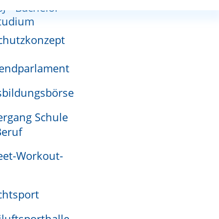
SJ - Bachelor-
nnutzungsplan
tudium
chutzkonzept
endparlament
adensmelder
bildungsbörse
rgang Schule
eruf
eet-Workout-
htsport
iluftsporthalle