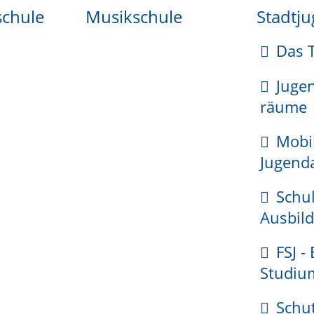
 AM RHEIN
schule
Musikschule
Stadtj
g / Bankverbindung /
Das 
Juge
nformationssystem
räume
Mobi
Jugenda
Schul
Ausbild
FSJ -
Studiu
Schu