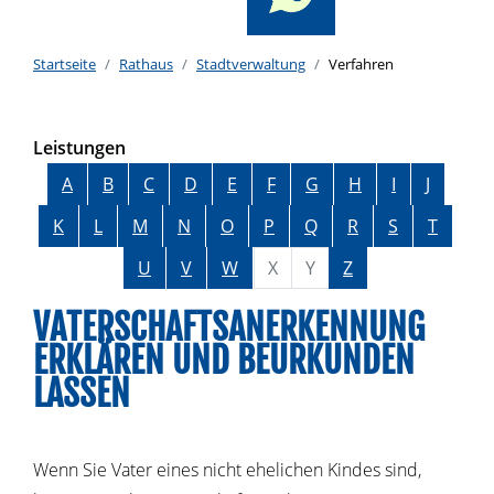
Startseite
Rathaus
Stadtverwaltung
Verfahren
Leistungen
Alphabetisches Register überspringen
A
B
C
D
E
F
G
H
I
J
K
L
M
N
O
P
Q
R
S
T
U
V
W
X
Y
Z
VATERSCHAFTSANERKENNUNG
ERKLÄREN UND BEURKUNDEN
LASSEN
Wenn Sie Vater eines nicht ehelichen Kindes sind,