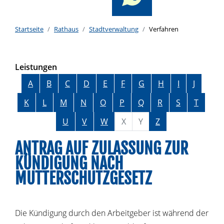
Startseite
Rathaus
Stadtverwaltung
Verfahren
Leistungen
Alphabetisches Register überspringen
A
B
C
D
E
F
G
H
I
J
K
L
M
N
O
P
Q
R
S
T
U
V
W
X
Y
Z
ANTRAG AUF ZULASSUNG ZUR
KÜNDIGUNG NACH
MUTTERSCHUTZGESETZ
Die Kündigung durch den Arbeitgeber ist während der