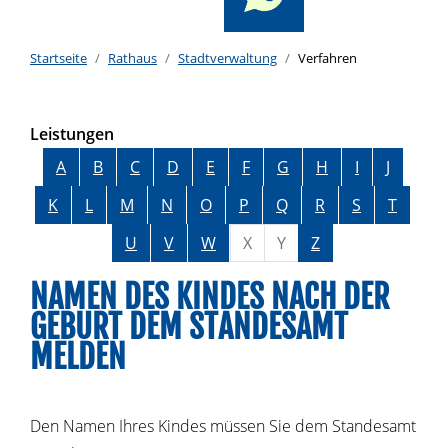
Startseite
Rathaus
Stadtverwaltung
Verfahren
Leistungen
Alphabetisches Register überspringen
A
B
C
D
E
F
G
H
I
J
K
L
M
N
O
P
Q
R
S
T
U
V
W
X
Y
Z
NAMEN DES KINDES NACH DER
GEBURT DEM STANDESAMT
MELDEN
Den Namen Ihres Kindes müssen Sie dem Standesamt