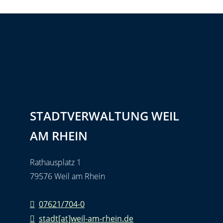
STADTVERWALTUNG WEIL
AM RHEIN
Rathausplatz 1
79576 Weil am Rhein
07621/704-0
stadt[at]weil-am-rhein.de