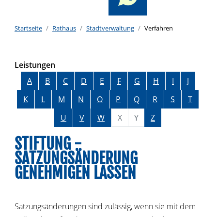
Startseite
Rathaus
Stadtverwaltung
Verfahren
Leistungen
Alphabetisches Register überspringen
A
B
C
D
E
F
G
H
I
J
K
L
M
N
O
P
Q
R
S
T
U
V
W
X
Y
Z
STIFTUNG -
SATZUNGSÄNDERUNG
GENEHMIGEN LASSEN
Satzungsänderungen sind zulässig, wenn sie mit dem