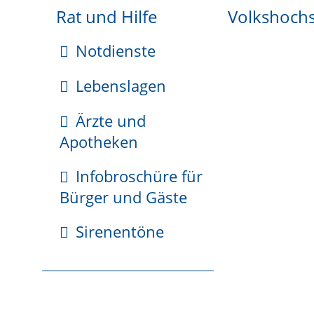
Rat und Hilfe
Volkshoch
Tipp:
Sie können die Grenzbescheinigung auch gl
Notdienste
Die zuständige Stelle kann eine Ortsbesichtigung
Lebenslagen
Ärzte und
Fristen
Apotheken
keine
Infobroschüre für
Bürger und Gäste
Erforderliche Unterlagen
Sirenentöne
keine