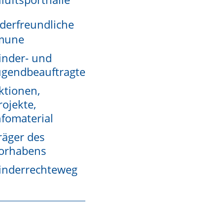
derfreundliche
mune
inder- und
ugendbeauftragte
ktionen,
rojekte,
nfomaterial
räger des
orhabens
inderrechteweg
.
Manche Behörden bieten ein eigenes Formular