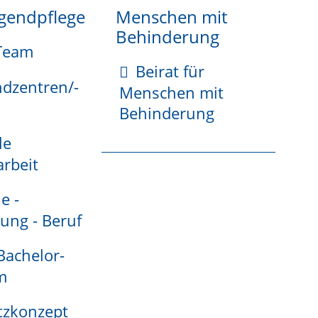
ugendpflege
Menschen mit
Behinderung
Team
Beirat für
t.
ndzentren/-
Menschen mit
Behinderung
le
rbeit
e -
ung - Beruf
 Bachelor-
m
tzkonzept