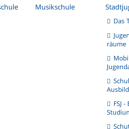
schule
Musikschule
Stadtj
eichzeitig mit der Gebäudeeinmessung beantragen.
Das 
 vornehmen, bevor sie die Grenzbescheinigung ausstell
Juge
räume
Mobi
Jugenda
Schul
Ausbild
FSJ -
Studiu
Schu