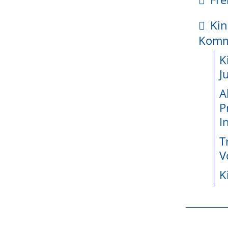
kte
Kin
enetz
Kom
ei
ossene
K
jekte seit
J
en oder Vermessungsingenieurinnen oder
A
P
wicklung
I
teiligung
T
e
V
K
Hausnummer oder Gemarkung, Flur, Flurstücksnummer
r