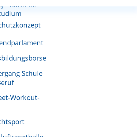
SJ - Bachelor-
nnutzungsplan
tudium
chutzkonzept
endparlament
adensmelder
bildungsbörse
rt, brauchen Sie eine erneute Einmessung.
rgang Schule
eruf
eet-Workout-
htsport
iluftsporthalle