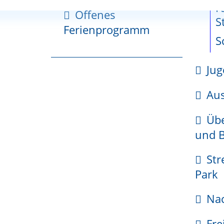
he
gerzone
zum
F
Offenes
cherche
Fläche
S
Ferienprogramm
planung
S
tionsplan
Jug
kehr
s
Gemeinsamer-
Sch
Gutachterausschuss
Aus
ter
gsgebiete
der letzten Vermessung ("Gebäudeaufnahme") geände
Übe
ungsgebiet
und B
te Friedlingen
ungsgebiet
Str
te Haltingen
erichte
Park
ungsgebiet
Nac
dien
gtes Interesse nachweisen.
Fre