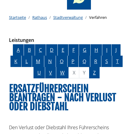
Startseite
Rathaus
Stadtverwaltung
Verfahren
Leistungen
Alphabetisches Register überspringen
A
B
C
D
E
F
G
H
I
J
K
L
M
N
O
P
Q
R
S
T
U
V
W
X
Y
Z
ERSATZFÜHRERSCHEIN
BEANTRAGEN - NACH VERLUST
ODER DIEBSTAHL
Den Verlust oder Diebstahl Ihres Führerscheins