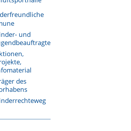
derfreundliche
mune
inder- und
ugendbeauftragte
ktionen,
rojekte,
nfomaterial
lregeln mit hoher
Wahrscheinlichkeit den Ausgang
räger des
orhabens
eskriminalamt geprüften Muster überein.
inderrechteweg
erleidet oder