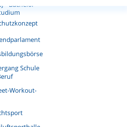
SJ - Bachelor-
nnutzungsplan
tudium
chutzkonzept
t werden.
endparlament
adensmelder
bildungsbörse
rgang Schule
eruf
eet-Workout-
htsport
iluftsporthalle