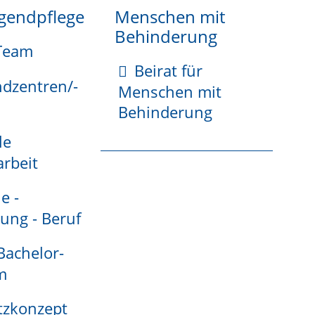
ng mit einfachen Mitteln als unerlaubtes
ugendpflege
Menschen mit
Behinderung
Team
§ 284 StGB abgeleitet sind oder
Beirat für
ndzentren/-
den kann.
Menschen mit
Behinderung
le
rbeit
einreichen. Er muss folgende Angaben enthalten:
e -
ung - Beruf
 Bachelor-
m
des Spiels durch einen Sachverständigen, eine
tzkonzept