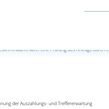
ndeskriminalamt kann eine Prüfung des Antrags durch 
chnung der Auszahlungs- und Treffererwartung