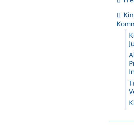
kte
Kin
enetz
Kom
ossene
K
jekte seit
J
A
P
wicklung
 ein Geschicklichkeitsspiel.
I
n die spielende Person nach Spieleinrichtung und Spie
teiligung
T
icklichkeit oder ihr Wissen ein.
e
V
r Spieleinrichtung: Diese stimmen mit dem vom Land
K
, wenn
r
 Spielerin in kurzer Zeit unangemessen hohe Verluste 