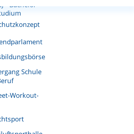
SJ - Bachelor-
nnutzungsplan
tudium
chutzkonzept
endparlament
adensmelder
ein verlängern, verkürzen oder aufheben. Diese
bildungsbörse
nministerium.
rgang Schule
eruf
eet-Workout-
htsport
die eine Sperrzeitverkürzung beantragt wird
ie Gemeinden und Verwaltungsgemeinschaften mit
iluftsporthalle