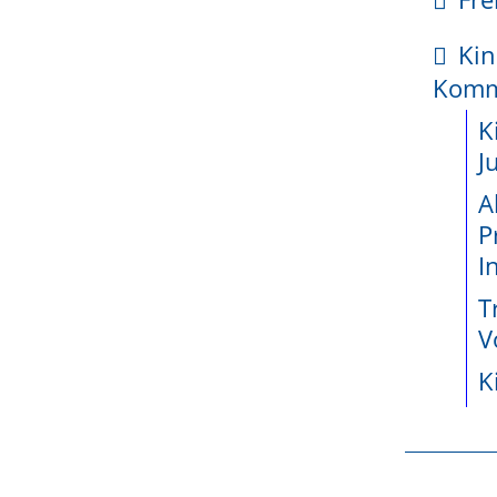
kte
 der Ortswahl den Standort Ihrer Betriebsstätte an.
Kin
enetz
Kom
ossene
K
jekte seit
J
A
P
wicklung
I
teiligung
T
e
V
K
d:
r