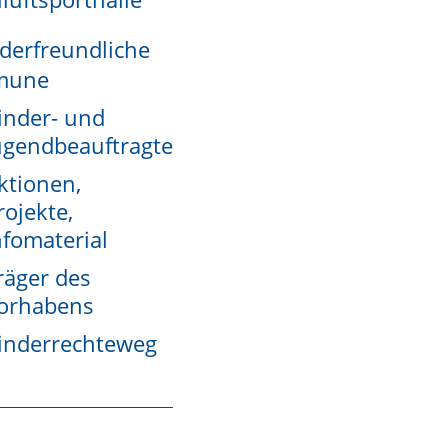
derfreundliche
mune
inder- und
ugendbeauftragte
ktionen,
rojekte,
nfomaterial
räger des
orhabens
inderrechteweg