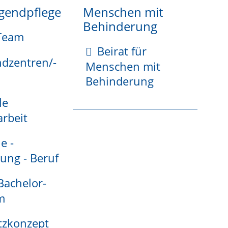
ugendpflege
Menschen mit
Behinderung
Team
Beirat für
iebsstätte liegt, beantragen. Geben Sie an,
ndzentren/-
Menschen mit
Behinderung
le
rbeit
den.
e -
ung - Beruf
 Bachelor-
m
tzkonzept