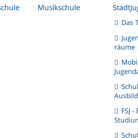
schule
Musikschule
Stadtj
Das 
eb formlos bei der Gemeinde, in deren Bezirk die Betr
Juge
räume
Mobi
rzen wollen.
Jugenda
rmular aus oder Sie können es im Internet herunterla
Schul
Ausbild
FSJ -
e Sperrzeitverkürzung so früh wie möglich.
Studiu
Schu