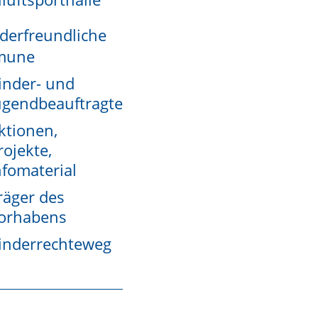
derfreundliche
mune
inder- und
ugendbeauftragte
ung an folgende Stellen weiter:
ktionen,
rojekte,
nfomaterial
hres Geburtsortes
räger des
orhabens
inderrechteweg
uen Nachnamens folgende kostenpflichtige