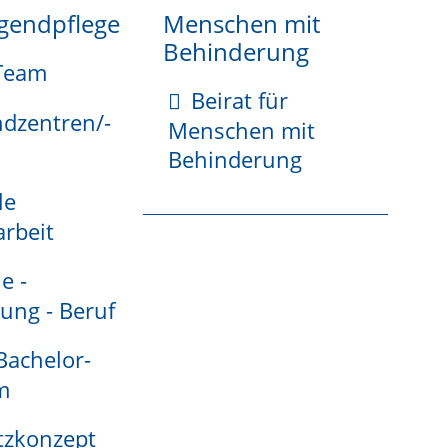
ugendpflege
Menschen mit
Behinderung
Team
Beirat für
ndzentren/-
Menschen mit
Behinderung
le
rbeit
e -
ung - Beruf
 Bachelor-
m
tzkonzept