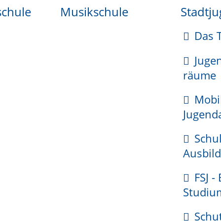
ster
schule
Musikschule
Stadtj
Das 
Juge
räume
Mobi
Jugenda
Schul
Ausbild
as Eheregister führt: zusätzlich
FSJ -
Studiu
t: zusätzlich
Schu
er und das rechtskräftige Scheidungsurteil oder