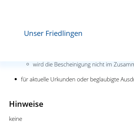
beglaubigter Ausdruck aus dem Eheregis
Kosten
Unser Friedlingen
für die Beglaubigung oder Beurkundung ein
für die Bescheinigung über die Namensänder
wird die Bescheinigung nicht im Zusam
für aktuelle Urkunden oder beglaubigte Aus
Hinweise
keine