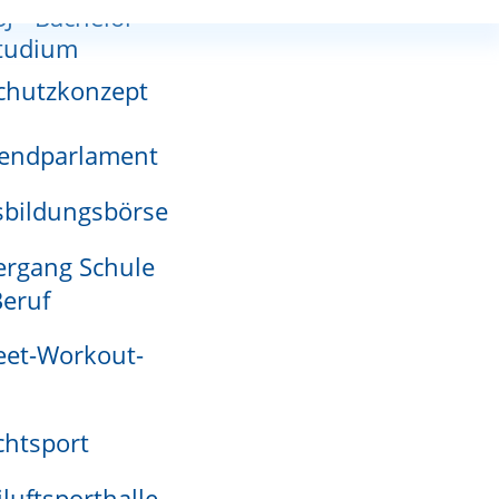
SJ - Bachelor-
nnutzungsplan
tudium
chutzkonzept
endparlament
adensmelder
bildungsbörse
rgang Schule
eruf
eet-Workout-
htsport
nem Standesbeamten beglaubigen lassen.
iluftsporthalle