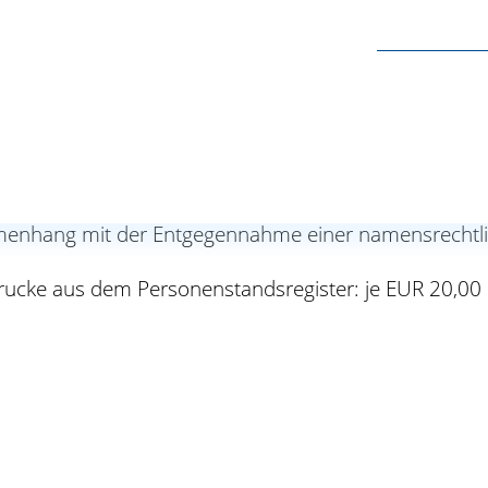
ter mit eingetragener Scheidung
er Erklärung zur Namensführung: EUR 40,00
ung: keine
menhang mit der Entgegennahme einer namensrechtlic
drucke aus dem Personenstandsregister: je EUR 20,00