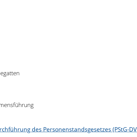
egatten
amensführung
urchführung des Personenstandsgesetzes (PStG-D