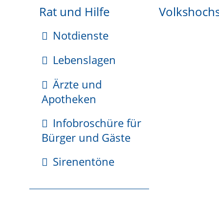
beglaubigter Ausdruck aus dem Geburtenregi
Rat und Hilfe
Volkshoch
beglaubigter Ausdruck aus dem Eheregister
Notdienste
Fristen
Lebenslagen
keine
Ärzte und
Apotheken
Erforderliche Unterlagen
Infobroschüre für
Bürger und Gäste
Reisepass oder Personalausweis
Sirenentöne
bei Vorsprache bei dem Standesamt, welches d
rechtskräftiges Scheidungsurteil
bei Vorsprache bei einem anderen Standesam
beglaubigter Ausdruck aus dem Eheregist