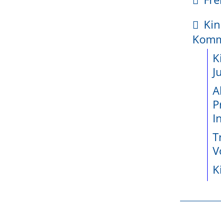
kte
ndigen Standesamt eintrifft.
Kin
enetz
Kom
sänderung.
ossene
K
jekte seit
J
hrung des Eheregisters zuständig, leitet es Ihre Erklär
A
P
wicklung
I
 Geburtsnamen erstreckt, auch an das Standesamt I
teiligung
T
e
en fortgeschrieben.
V
K
ie
Namensänderung können Sie als Nachweis Ihres ne
r