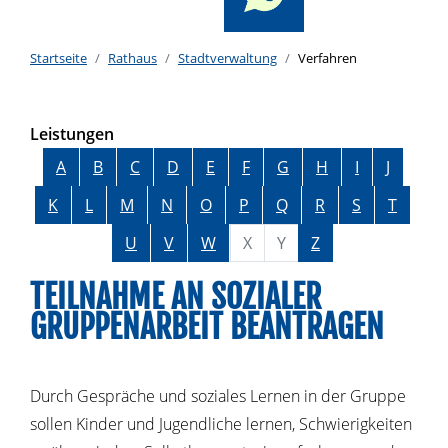
Startseite
Rathaus
Stadtverwaltung
Verfahren
Leistungen
Alphabetisches Register überspringen
A
B
C
D
E
F
G
H
I
J
K
L
M
N
O
P
Q
R
S
T
U
V
W
X
Y
Z
TEILNAHME AN SOZIALER
GRUPPENARBEIT BEANTRAGEN
Durch Gespräche und soziales Lernen in der Gruppe
sollen Kinder und Jugendliche lernen, Schwierigkeiten