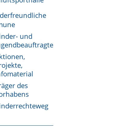
derfreundliche
mune
inder- und
ugendbeauftragte
ktionen,
rojekte,
nfomaterial
räger des
orhabens
pflege.
inderrechteweg