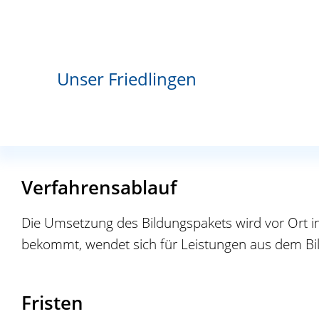
gemeinschaftliche Mittagsverpflegung
Sie, beziehungsweise Ihr Kind, besuchen 
Die Mittagsverpflegung wird von der Ein
zwischen Schule und Hort) vereinbart.
Unser Friedlingen
Das Essen wird gemeinschaftlich ausg
Altersobergrenze für Teilhabeleistungen zum 
Verfahrensablauf
Die Umsetzung des Bildungspakets wird vor Ort in 
bekommt, wendet sich für Leistungen aus dem Bil
Fristen