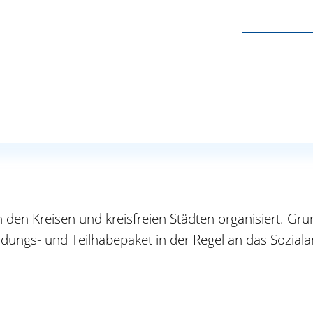
eine Schule, eine Kita, eine Kindertagespflegeeinricht
richtung angeboten oder ist durch einen Kooperationsv
egeben und eingenommen.
Mitmachen in Kultur, Sport und Freizeit in der Gemein
den Kreisen und kreisfreien Städten organisiert. Grun
dungs- und Teilhabepaket in der Regel an das Sozia