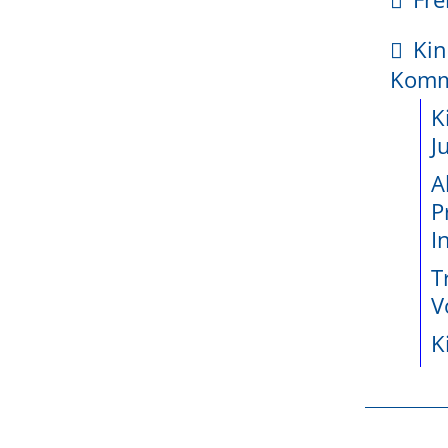
kte
Kin
enetz
Kom
ossene
K
jekte seit
J
A
P
wicklung
I
, Jugendlichen oder jungen Erwachsenen:
teiligung
T
l der Sozialhilfe,
e
V
dende Schule, eine Tageseinrichtung oder Kindertages
K
der schulrechtlichen Bestimmungen liegen.
r