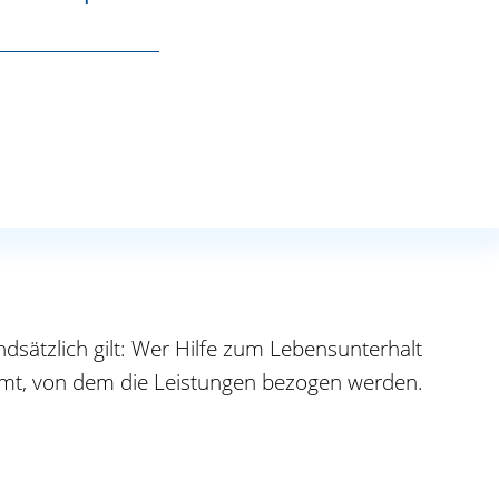
ung oder einen Hort.
ertrag mit der Einrichtung (zum Beispiel
schaft: 18 Jahre
dsätzlich gilt: Wer Hilfe zum Lebensunterhalt
lamt, von dem die Leistungen bezogen werden.