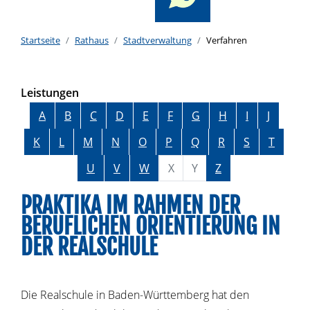
Startseite
Rathaus
Stadtverwaltung
Verfahren
Leistungen
Alphabetisches Register überspringen
A
B
C
D
E
F
G
H
I
J
K
L
M
N
O
P
Q
R
S
T
U
V
W
X
Y
Z
PRAKTIKA IM RAHMEN DER
BERUFLICHEN ORIENTIERUNG IN
DER REALSCHULE
Die Realschule in Baden-Württemberg hat den