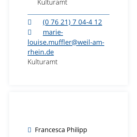
Kulturamt
(0
76
21) 7
04-4
12
marie-
louise.muffler@weil-am-
rhein.de
Kulturamt
B3.40
Francesca
Philipp