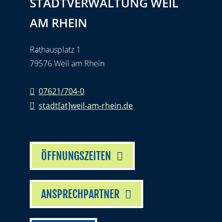
STADTVERWALTUNG WEIL
AM RHEIN
Rathausplatz 1
79576 Weil am Rhein
07621/704-0
stadt[at]weil-am-rhein.de
ÖFFNUNGSZEITEN
ANSPRECHPARTNER