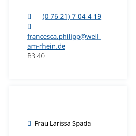
(0
76
21) 7
04-4
19
francesca.philipp@weil-
am-rhein.de
B3.40
Frau
Larissa
Spada