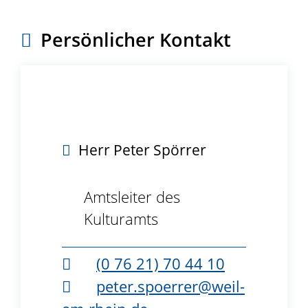
Persönlicher Kontakt
Herr
Peter
Spörrer
Amtsleiter des
Kulturamts
(0
76
21) 70
44
10
peter.spoerrer@weil-