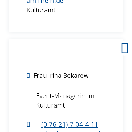
am-rhein.de
Kulturamt
B3.41
Frau
Irina
Bekarew
Event-Managerin im
Kulturamt
(0
76
21) 7
04-4
11