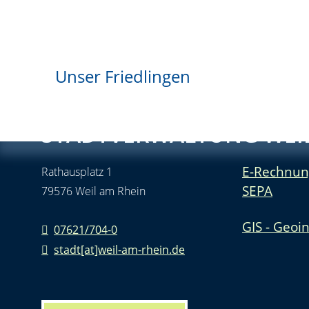
Unser Friedlingen
STADTVERWALTUNG WEIL
E-Rechnun
Rathausplatz 1
SEPA
79576 Weil am Rhein
GIS - Geoi
07621/704-0
stadt[at]weil-am-rhein.de