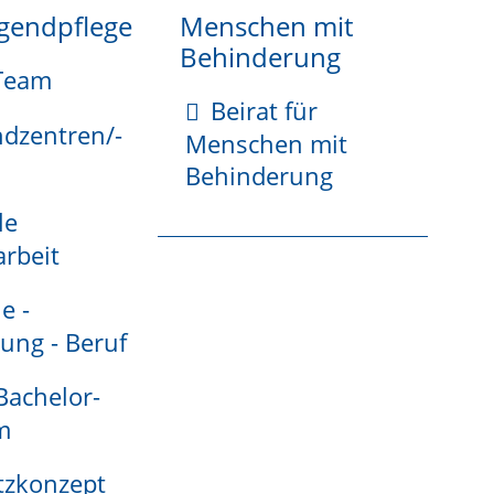
ugendpflege
Menschen mit
Behinderung
Team
Beirat für
ndzentren/-
Menschen mit
Behinderung
le
rbeit
e -
ung - Beruf
 Bachelor-
m
tzkonzept