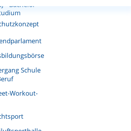
SJ - Bachelor-
nnutzungsplan
tudium
chutzkonzept
endparlament
adensmelder
bildungsbörse
rgang Schule
eruf
eet-Workout-
htsport
iluftsporthalle