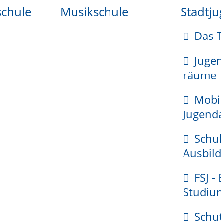
schule
Musikschule
Stadtj
am-rhein.de
Das 
Juge
räume
llen
Mobi
Jugenda
Schul
Ausbild
FSJ -
Studiu
Schu