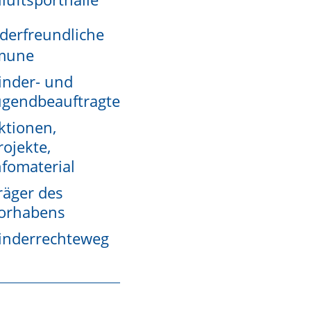
derfreundliche
mune
inder- und
ugendbeauftragte
ktionen,
rojekte,
nfomaterial
räger des
orhabens
inderrechteweg