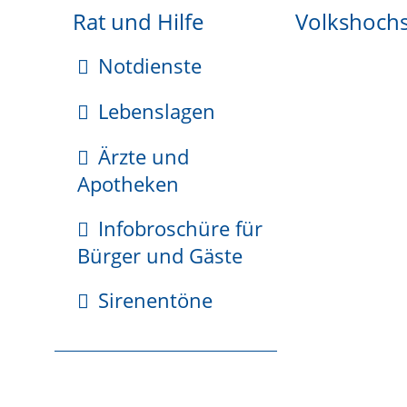
B3.45
(0
76
21) 7
04-4
08
Rat und Hilfe
Volkshoch
susanne.volk-augustin@weil-
Notdienste
Lebenslagen
Ärzte und
Übergeordnete Dienstste
Apotheken
Kulturamt
Infobroschüre für
Bürger und Gäste
Sirenentöne