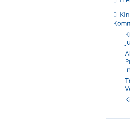
kte
Kin
enetz
Kom
ossene
latz
K
jekte seit
J
A
hein.de
P
wicklung
I
teiligung
T
e
V
K
n
r