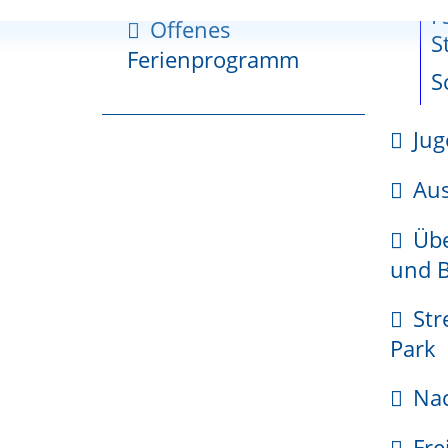
he
gerzone
zum
F
Offenes
cherche
Fläche
scher)
S
Ferienprogramm
planung
S
tionsplan
Jug
kehr
s
Gemeinsamer-
Sch
Gutachterausschuss
Aus
gsgebiete
Übe
ungsgebiet
und B
te Friedlingen
ungsgebiet
Str
te Haltingen
Park
ungsgebiet
Nac
dien
Fre