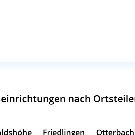
Kindergartengebühr nicht bezahlen 
endhilfe - übernimmt auf Antrag die Kindergartengebü
 Gerne helfen wir Ihnen bei der Antragsstellung. Mit 
ie Stadt Weil am Rhein übernommen werden.
ngeld ist von den Eltern selbst zu tragen.)
seinrichtungen nach Ortsteil
oldshöhe
Friedlingen
Otterbach