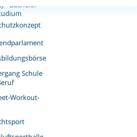
SJ - Bachelor-
nnutzungsplan
tudium
chutzkonzept
endparlament
adensmelder
bildungsbörse
rgang Schule
eruf
eet-Workout-
Waldkita
htsport
Märchenwald
leinen
iluftsporthalle