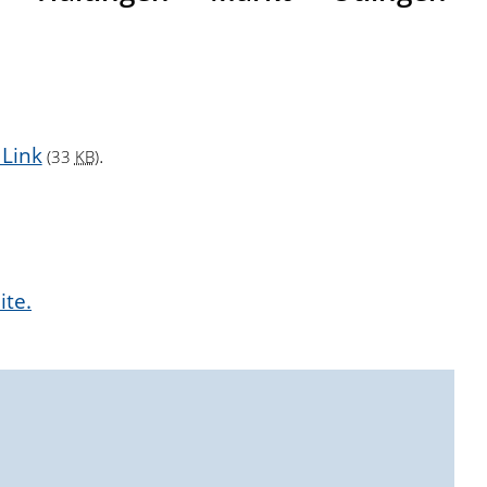
 Link
.
(33
KB
)
ite.