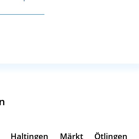
kann?
hren für das erste Kindergartenkind ganz oder
dem
Weiler Familienpass
kann die
en
Haltingen
Märkt
Ötlingen