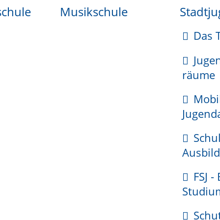
schule
Musikschule
Stadtj
 sich über die
direkte Informationsque
kostenfreien
Stadtverwaltung der "Ze
Das 
aus an bis zu drei
bekommen die Informat
Benachrichtigung in de
Juge
räume
nd endet im
Die App ist für
IPhon
Mobi
 können Kinder nur
Datenschutzbestimmung
Jugenda
durch beispielsweise
getragen. Download fü
Playstore (Android)
Schul
Ausbild
FSJ -
Studiu
Schu