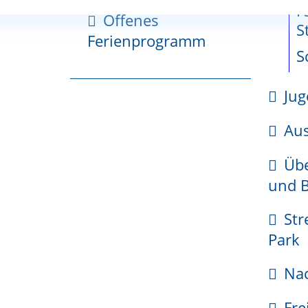
he
gerzone
zum
rhein.de/kita-
F
www.weil-am-
Offenes
cherche
Fläche
S
oetlingen
rhein.de/kita-
Ferienprogramm
planung
hebelplatz
S
tionsplan
Jug
kehr
s
Gemeinsamer-
Sch
Gutachterausschuss
Aus
gsgebiete
Übe
ungsgebiet
und B
te Friedlingen
ungsgebiet
Str
te Haltingen
Park
ungsgebiet
Nac
dien
rgarten
Kita Haus der k
Fre