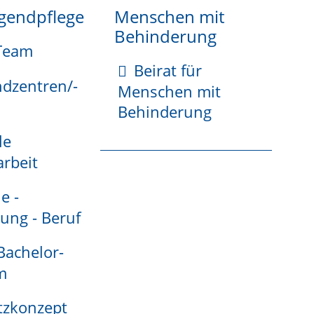
ugendpflege
Menschen mit
lle zu Informationen aus Ihrer KiTa. Damit hat die
Behinderung
ttelwirtschaft" ein Ende gesetzt und Sie
Team
ionen aus der KiTa entweder per Mail oder per
Beirat für
r App.
ndzentren/-
Menschen mit
Behinderung
es (iOS)
und
Android-Smartphones
. Den
le
en ist selbstverständlich jederzeit Rechnung
rbeit
r
App Store (iPhone)
oder
Google
e -
ung - Beruf
 Bachelor-
m
tzkonzept