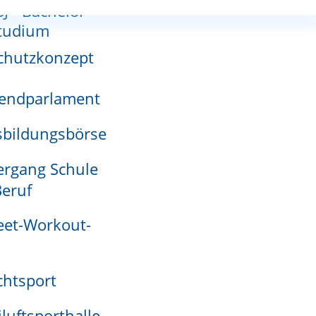
SJ - Bachelor-
nnutzungsplan
tudium
chutzkonzept
endparlament
adensmelder
bildungsbörse
rgang Schule
eruf
eet-Workout-
htsport
iluftsporthalle
.