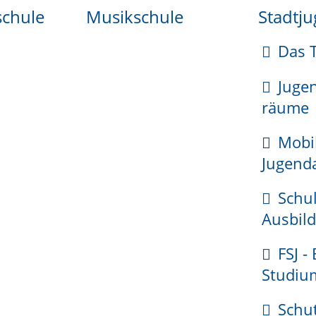
schule
Musikschule
Stadtj
Das 
Juge
räume
Mobi
Jugenda
 oder persönlich bei der Passbehörde Ihres Wohnsitzes 
Schul
Ausbild
Verlustbescheinigung und
informiert unverzüglich die P
FSJ -
ahndungssystem und im Schengener Informationssys
Studiu
rlustanzeige entgegen nimmt, wird auch die ausstelle
Schu