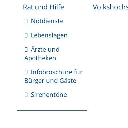
Rat und Hilfe
Volkshoch
Notdienste
Voraussetzungen
Lebenslagen
Verlust oder Diebstahl des Reisepasses
Ärzte und
Apotheken
Verfahrensablauf
Infobroschüre für
Die Verlustanzeige können Sie formlos schriftlich
Bürger und Gäste
Sirenentöne
Die Passbehörde erstellt Ihnen auf Wunsch eine 
Dokuments, damit eine Speicherung im INPOL-F
Sofern nicht die ausstellende Passbehörde die Ve