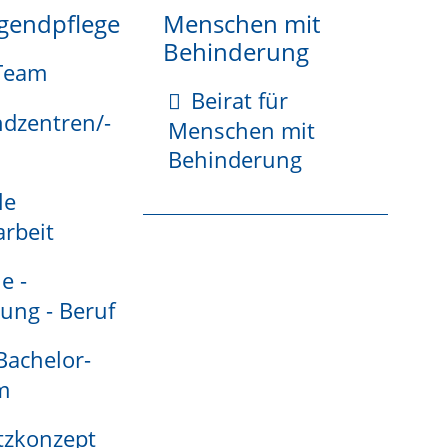
ugendpflege
Menschen mit
Behinderung
Team
Beirat für
ndzentren/-
Menschen mit
Behinderung
le
rbeit
oder der Polizei erstatten.
e -
ung - Beruf
olizei über den Verlust oder Diebstahl des
 Bachelor-
tem (SIS) vorgenommen werden kann.
m
nde Passbehörde über den Verlust unterrichtet.
tzkonzept