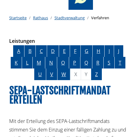
Startseite
Rathaus
Stadtverwaltung
Verfahren
Leistungen
Alphabetisches Register überspringen
A
B
C
D
E
F
G
H
I
J
K
L
M
N
O
P
Q
R
S
T
U
V
W
X
Y
Z
SEPA-LASTSCHRIFTMANDAT
ERTEILEN
Mit der Erteilung des SEPA-Lastschriftmandats
stimmen Sie dem Einzug einer fälligen Zahlung zu und